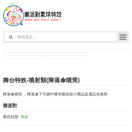
舞台特效-噴射類(降落傘噴筒)
降落傘噴筒 ，降落傘下可綁中獎布條或放小禮品及禮品兌換券
樂派對
庫存狀態:
库存