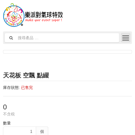
天花板 空飄 點綴
庫存狀態:
已售完
0
不含税
數量
個