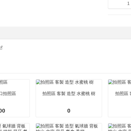
述
口拍照區
拍照區 客製 造型 水蜜桃 樹
拍照區 
00
0