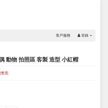
客戶服務
登錄
偶 動物 拍照區 客製 造型 小紅帽
已售完