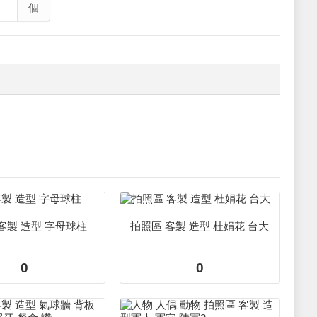
個
客製 造型 字母球柱
拍照區 客製 造型 杜娟花 台大
0
0