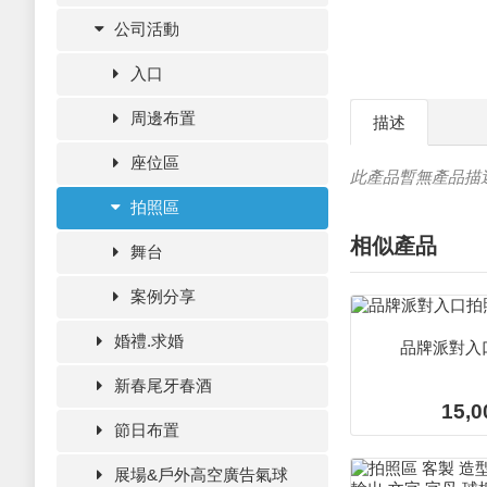
公司活動
入口
周邊布置
描述
座位區
此產品暫無產品描
拍照區
相似產品
舞台
案例分享
婚禮.求婚
品牌派對入
新春尾牙春酒
15,0
節日布置
展場&戶外高空廣告氣球