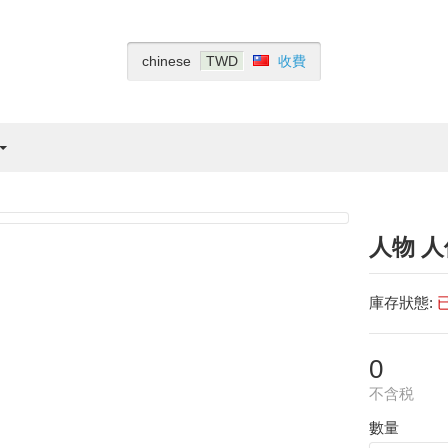
收費
chinese
TWD
人物 人
庫存狀態:
0
不含税
數量