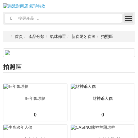
首頁
產品分類
氣球佈置
新春尾牙春酒
拍照區
拍照區
旺年氣球牆
財神爺人偶
0
0