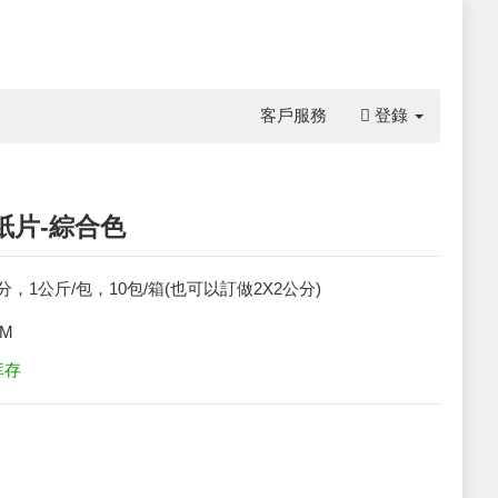
客戶服務
登錄
紙片-綜合色
公分，1公斤/包，10包/箱(也可以訂做2X2公分)
5M
库存