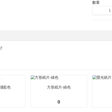
數量
述
-淺藍色
方形紙片-綠色
0