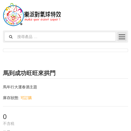
馬到成功旺旺來拱門
馬年行大運春酒主題
庫存狀態:
可訂購
0
不含税