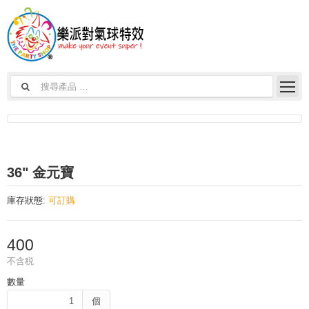
36" 金元寶
庫存狀態:
可訂購
400
不含税
數量
個