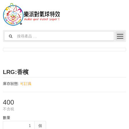
LRG:香檳
庫存狀態:
可訂購
400
不含税
數量
個