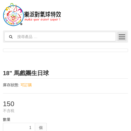
18" 馬戲團生日球
庫存狀態:
可訂購
150
不含税
數量
個