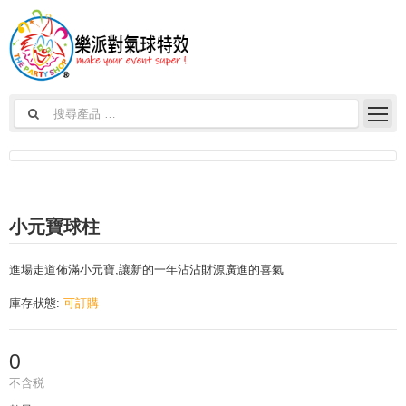
小元寶球柱
進場走道佈滿小元寶,讓新的一年沾沾財源廣進的喜氣
庫存狀態:
可訂購
0
不含税